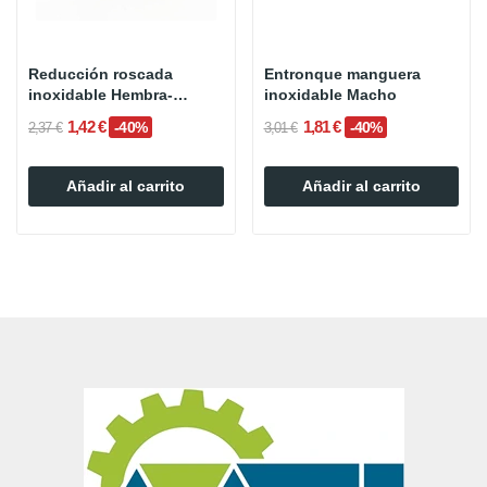
Reducción roscada
Entronque manguera
inoxidable Hembra-
inoxidable Macho
Hembra
1,42 €
1,81 €
-40%
-40%
2,37 €
3,01 €
Añadir al carrito
Añadir al carrito