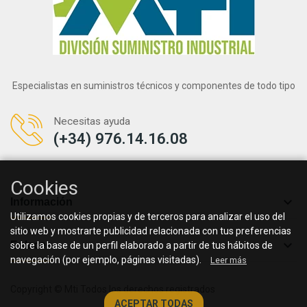
Especialistas en suministros técnicos y componentes de todo tipo
Necesitas ayuda
(+34) 976.14.16.08
Cookies

Información
Utilizamos cookies propias y de terceros para analizar el uso del
sitio web y mostrarte publicidad relacionada con tus preferencias

Enlaces
sobre la base de un perfil elaborado a partir de tus hábitos de
navegación (por ejemplo, páginas visitadas).
Leer más
Copyright © Mti Todos los derechos registrados
ACEPTAR TODAS