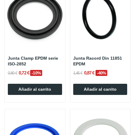
Junta Clamp EPDM serie
Junta Racord Din 11851
ISO-2852
EPDM
0,72 €
0,87 €
-10%
-40%
0,80 €
1,45 €
Añadir al carrito
Añadir al carrito