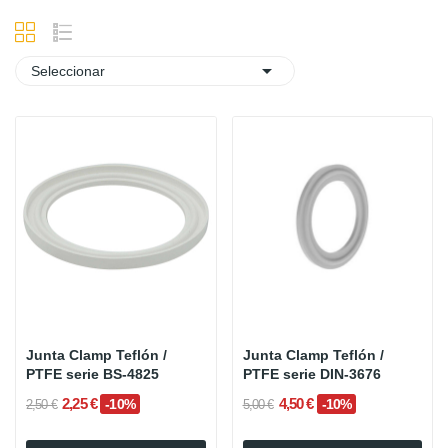

Seleccionar
Junta Clamp Teflón /
Junta Clamp Teflón /
PTFE serie BS-4825
PTFE serie DIN-3676
2,25 €
4,50 €
-10%
-10%
2,50 €
5,00 €