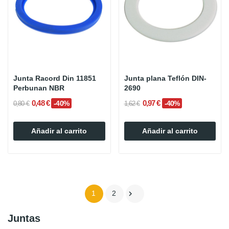
Junta Racord Din 11851
Junta plana Teflón DIN-
Perbunan NBR
2690
0,48 €
0,97 €
-40%
-40%
0,80 €
1,62 €
Añadir al carrito
Añadir al carrito

1
2
Juntas