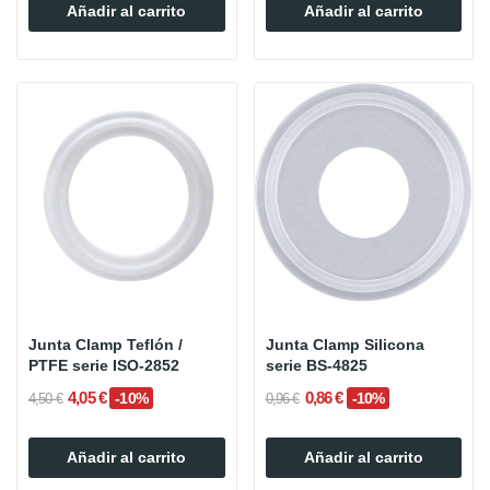
Añadir al carrito
Añadir al carrito
Junta Clamp Teflón /
Junta Clamp Silicona
PTFE serie ISO-2852
serie BS-4825
4,05 €
0,86 €
-10%
-10%
4,50 €
0,96 €
Añadir al carrito
Añadir al carrito