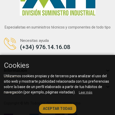
Especialistas en suministros técnicos y componentes de todo tipo
Necesitas ayuda
(+34) 976.14.16.08
Cookies

Información
Utilizamos cookies propias y de terceros para analizar el uso del
sitio web y mostrarte publicidad relacionada con tus preferencias

Enlaces
sobre la base de un perfil elaborado a partir de tus hábitos de
navegación (por ejemplo, páginas visitadas).
Leer más
Copyright © Mti Todos los derechos registrados
ACEPTAR TODAS