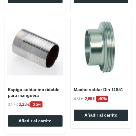
Espiga soldar inoxidable
Macho soldar Din 11851
para manguera
2,89 €
-40%
4,81 €
2,33 €
-25%
3,10 €
Añadir al carrito
Añadir al carrito