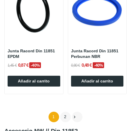
Junta Racord Din 11851
Junta Racord Din 11851
EPDM
Perbunan NBR
0,87 €
0,48 €
-40%
-40%
1,45 €
0,80 €
Añadir al carrito
Añadir al carrito

1
2
Accesorio NW // Din 11852