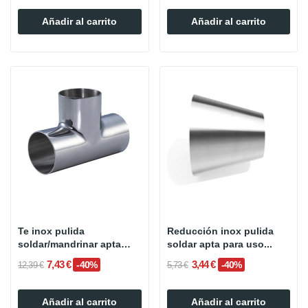
Añadir al carrito
Añadir al carrito
Te inox pulida
Reducción inox pulida
soldar/mandrinar apta
soldar apta para uso...
para uso...
7,43 €
3,44 €
-40%
-40%
12,39 €
5,73 €
Añadir al carrito
Añadir al carrito