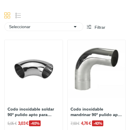

Seleccionar
Filtrar
Codo inoxidable soldar
Codo inoxidable
90º pulido apto para
mandrinar 90º pulido apto
uso...
para...
3,03 €
4,76 €
-40%
-40%
5,05 €
7,93 €