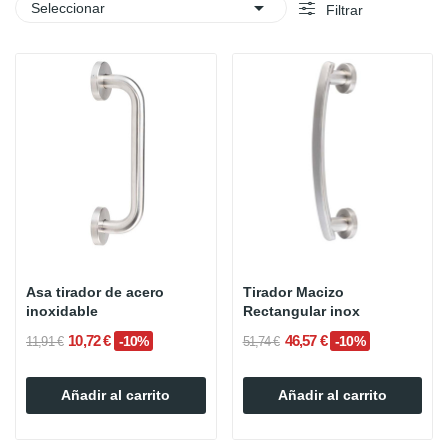

Seleccionar
Filtrar
Asa tirador de acero
Tirador Macizo
inoxidable
Rectangular inox
10,72 €
46,57 €
-10%
-10%
11,91 €
51,74 €
Añadir al carrito
Añadir al carrito