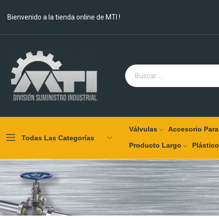
Bienvenido a la tienda online de MTI !
Válvulas
Accesorio Para
Todas Las Categorías
Producto Largo
Plástic