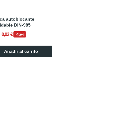
ca autoblocante
inoxidable DIN-985
0,02 €
-45%
Añadir al carrito