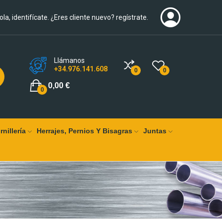
ola, identifícate. ¿Eres cliente nuevo? regístrate.
Llámanos
+34.976.141.608
0
0
0,00 €
0
rnillería
Herrajes, Pernios Y Bisagras
Juntas