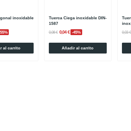
gonal inoxidable
Tuerca Ciega inoxidable DIN-
Tuer
1587
0,04 €
-55%
-45%
0,08 €
0,03 €
 al carrito
Añadir al carrito