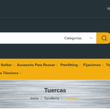
H
Categorías
 Soldar
Accesorio Para Roscar
Presfitting
Fijaciones
To
os Técnicos
Tuercas
Inicio
Tornillería
Tuercas