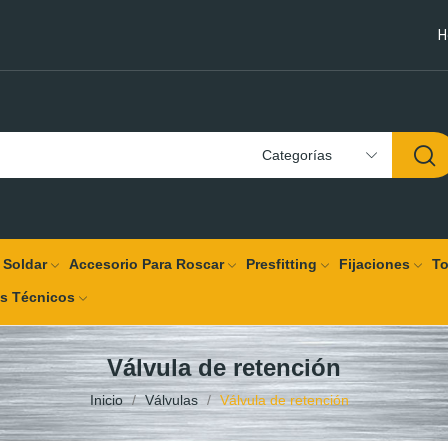
H
Categorías
 Soldar
Accesorio Para Roscar
Presfitting
Fijaciones
To
os Técnicos
Válvula de retención
Inicio
Válvulas
Válvula de retención