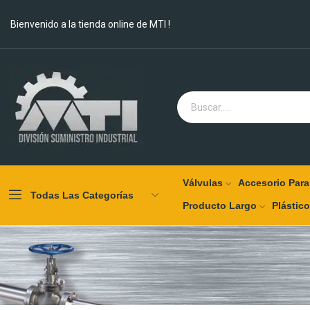
Bienvenido a la tienda online de MTI !
Válvulas
Accesorio Para
Todas Las Categorías
Producto Largo
Plástic