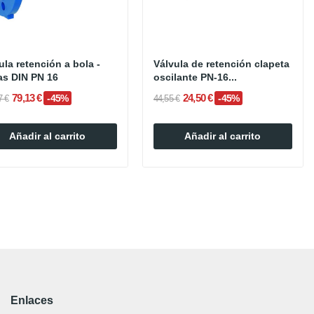
ula retención a bola -
Válvula de retención clapeta
as DIN PN 16
oscilante PN-16...
79,13 €
24,50 €
-45%
-45%
7 €
44,55 €
Añadir al carrito
Añadir al carrito
Enlaces