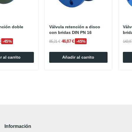
ención doble
Válvula retención a disco
Válv
con bridas DIN PN 16
brid
€
46,87 €
-45%
-45%
85,21 €
143,8
 al carrito
Añadir al carrito
Información