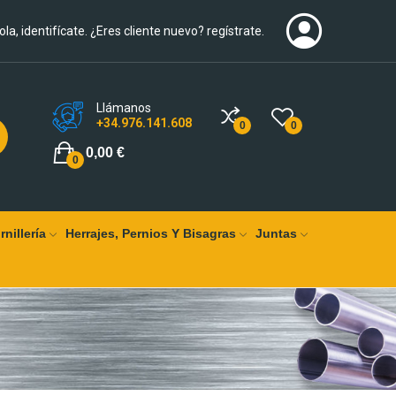
ola, identifícate. ¿Eres cliente nuevo? regístrate.
Llámanos
+34.976.141.608
0
0
0,00 €
0
rnillería
Herrajes, Pernios Y Bisagras
Juntas