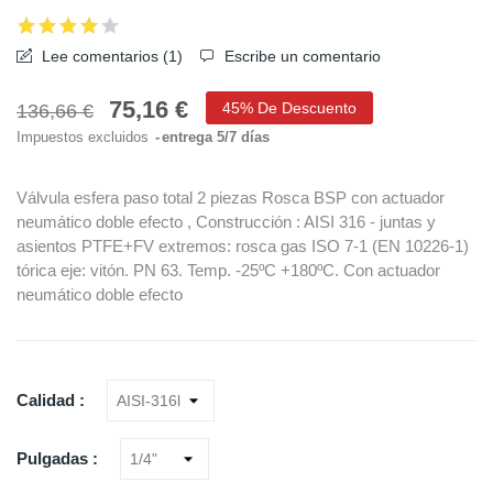
Lee comentarios (
1
)
Escribe un comentario
75,16 €
45% De Descuento
136,66 €
Impuestos excluidos
entrega 5/7 días
Válvula esfera paso total 2 piezas Rosca BSP con actuador
neumático doble efecto , Construcción : AISI 316 - juntas y
asientos PTFE+FV extremos: rosca gas ISO 7-1 (EN 10226-1)
tórica eje: vitón. PN 63. Temp. -25ºC +180ºC. Con actuador
neumático doble efecto
Calidad :
Pulgadas :