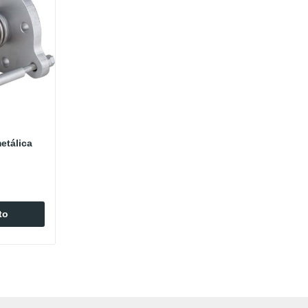
etálica
to