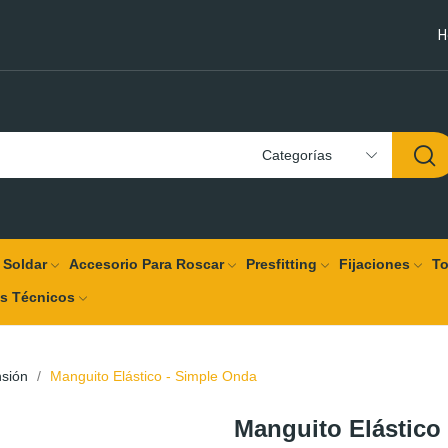
H
Categorías
 Soldar
Accesorio Para Roscar
Presfitting
Fijaciones
To
os Técnicos
nsión
Manguito Elástico - Simple Onda
Manguito Elástico