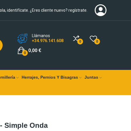
ola, identifícate. ¿Eres cliente nuevo? regístrate.
Llámanos
+34.976.141.608
0
0
0,00 €
0
rnillería
Herrajes, Pernios Y Bisagras
Juntas
 - Simple Onda