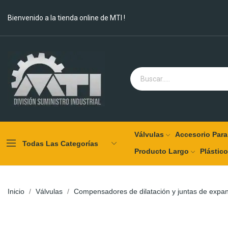
Bienvenido a la tienda online de MTI !
Válvulas
Accesorio Para
Todas Las Categorías
Producto Largo
Plástic
Inicio
Válvulas
Compensadores de dilatación y juntas de expa