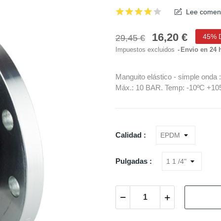
Lee coment
16,20 €
45% 
29,45 €
Impuestos excluidos
Envio en 24 
Manguito elástico - simple onda
Máx.: 10 BAR. Temp: -10ºC +10
Calidad :
Pulgadas :