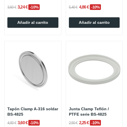
3,24 €
4,86 €
-10%
-10%
3,60 €
5,40 €
Añadir al carrito
Añadir al carrito
Tapón Clamp A-316 soldar
Junta Clamp Teflón /
BS-4825
PTFE serie BS-4825
3,60 €
2,25 €
-10%
-10%
4,00 €
2,50 €