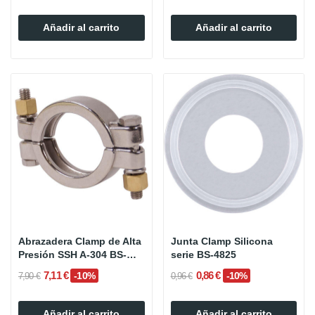
Añadir al carrito
Añadir al carrito
Abrazadera Clamp de Alta
Junta Clamp Silicona
Presión SSH A-304 BS-
serie BS-4825
4825
7,11 €
0,86 €
-10%
-10%
7,90 €
0,96 €
Añadir al carrito
Añadir al carrito