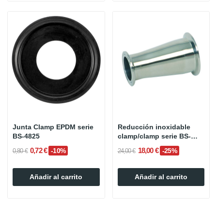
Junta Clamp EPDM serie
Reducción inoxidable
BS-4825
clamp/clamp serie BS-
4825
0,72 €
18,00 €
-10%
-25%
0,80 €
24,00 €
Añadir al carrito
Añadir al carrito