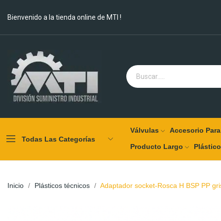
Bienvenido a la tienda online de MTI !
Válvulas
Accesorio Para
Todas Las Categorías
Producto Largo
Plástic
Inicio
Plásticos técnicos
Adaptador socket-Rosca H BSP PP gr