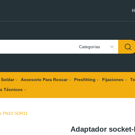
H
Categorías
 Soldar
Accesorio Para Roscar
Presfitting
Fijaciones
To
os Técnicos
is PN10 SDR11
Adaptador socket