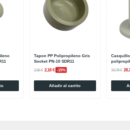
ileno
Tapon PP Polipropileno Gris
Casquill
R11
Socket PN-10 SDR11
polipropi
2,18 €
28,
-15%
2,56 €
33,78 €
to
Añadir al carrito
A