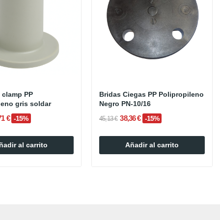
o clamp PP
Bridas Ciegas PP Polipropileno
leno gris soldar
Negro PN-10/16
71 €
38,36 €
-15%
-15%
45,13 €
ñadir al carrito
Añadir al carrito