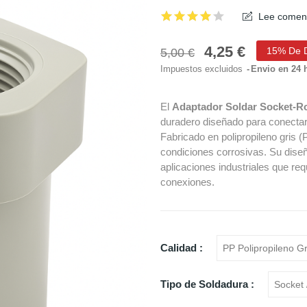
Lee coment
4,25 €
15% De 
5,00 €
Impuestos excluidos
Envio en 24 
El
Adaptador Soldar Socket-R
duradero diseñado para conecta
Fabricado en polipropileno gris (
condiciones corrosivas. Su diseño
aplicaciones industriales que req
conexiones.
Calidad :
Tipo de Soldadura :