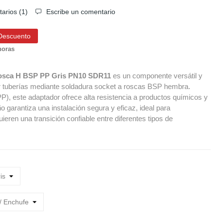
arios (
1
)
Escribe un comentario
Descuento
horas
osca H BSP PP Gris PN10 SDR11
es un componente versátil y
r tuberías mediante soldadura socket a roscas BSP hembra.
PP), este adaptador ofrece alta resistencia a productos químicos y
 garantiza una instalación segura y eficaz, ideal para
uieren una transición confiable entre diferentes tipos de