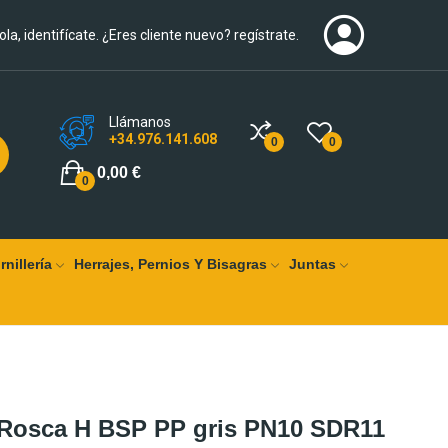
ola, identifícate. ¿Eres cliente nuevo? regístrate.
Llámanos
+34.976.141.608
0
0
0,00 €
0
rnillería
Herrajes, Pernios Y Bisagras
Juntas
-Rosca H BSP PP gris PN10 SDR11