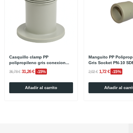
Casquillo clamp PP
Manguito PP Poliprop
polipropileno gris conexion...
Gris Socket PN-10 SD
31,26 €
1,72 €
-15%
-15%
36,78 €
2,02 €
Añadir al carrito
Añadir al carri