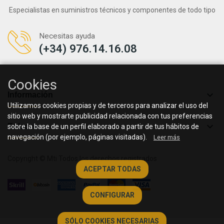
Especialistas en suministros técnicos y componentes de todo tipo
Necesitas ayuda
(+34) 976.14.16.08
Cookies

Información
Utilizamos cookies propias y de terceros para analizar el uso del
sitio web y mostrarte publicidad relacionada con tus preferencias

Enlaces
sobre la base de un perfil elaborado a partir de tus hábitos de
navegación (por ejemplo, páginas visitadas).
Leer más
Copyright © Mti Todos los derechos registrados
ACEPTAR TODAS
CONFIGURAR
SÓLO COOKIES NECESARIAS