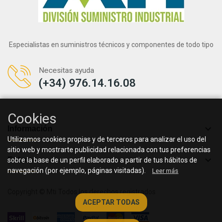
Especialistas en suministros técnicos y componentes de todo tipo
Necesitas ayuda
(+34) 976.14.16.08
Cookies

Información
Utilizamos cookies propias y de terceros para analizar el uso del
sitio web y mostrarte publicidad relacionada con tus preferencias

Enlaces
sobre la base de un perfil elaborado a partir de tus hábitos de
navegación (por ejemplo, páginas visitadas).
Leer más
Copyright © Mti Todos los derechos registrados
ACEPTAR TODAS