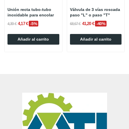
Unión recta tubo-tubo
Válvula de 3 vías roscada
inoxidable para encolar
paso "L" o paso "T"
4,17 €
41,20 €
-5%
-40%
4,39 €
68,67 €
Añadir al carrito
Añadir al carrito