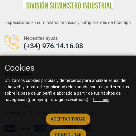
Especialistas en suministros técnicos y componentes de todo tipo
Necesitas ayuda
(+34) 976.14.16.08
Cookies

Información
Utilizamos cookies propias y de terceros para analizar el uso del
sitio web y mostrarte publicidad relacionada con tus preferencias

Enlaces
sobre la base de un perfil elaborado a partir de tus hábitos de
navegación (por ejemplo, páginas visitadas).
Leer más
Copyright © Mti Todos los derechos registrados
ACEPTAR TODAS
CONFIGURAR